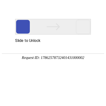
红螺银杏~~淡然相守一千年
/
/
2016-10-29
分类：
游记文摘
作者：
admin
????秋进怀柔，浪漫的色彩与唯美的沉静，将这个京郊小城雕琢
得如诗如画，满眼秋景超凡脱俗，与天堂 […]
阅读更多
魂牵梦绕 红螺山
/
/
2016-10-29
分类：
游记文摘
作者：
admin